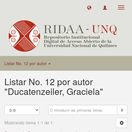
Toggl
navig
Listar No. 12 por autor
Listar No. 12 por autor
"Ducatenzeiler, Graciela"
Ir
Mostrando ítems 1-1 de 1