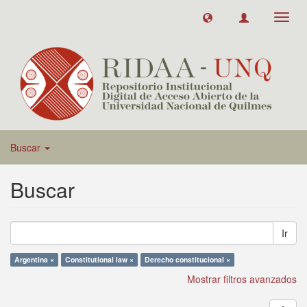
Toggl
navig
Buscar
Buscar
Ir
Argentina ×
Constitutional law ×
Derecho constitucional ×
Mostrar filtros avanzados