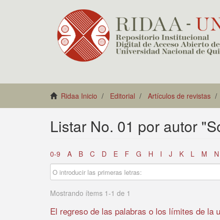
Ridaa Inicio
Editorial
Artículos de revistas
Listar No. 01 por autor "
0-9
A
B
C
D
E
F
G
H
I
J
K
L
M
N
Mostrando ítems 1-1 de 1
El regreso de las palabras o los límites de la 