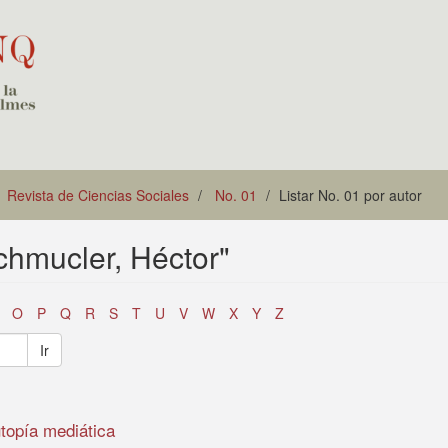
Revista de Ciencias Sociales
No. 01
Listar No. 01 por autor
Schmucler, Héctor"
O
P
Q
R
S
T
U
V
W
X
Y
Z
Ir
utopía mediática