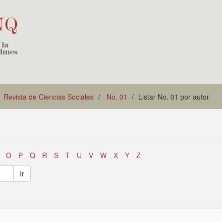
Revista de Ciencias Sociales
No. 01
Listar No. 01 por autor
O
P
Q
R
S
T
U
V
W
X
Y
Z
Ir