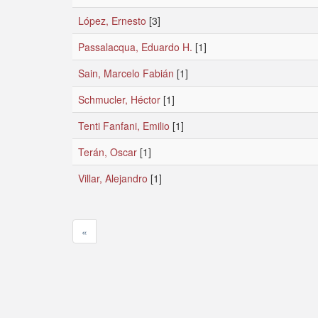
López, Ernesto
[3]
Passalacqua, Eduardo H.
[1]
Sain, Marcelo Fabián
[1]
Schmucler, Héctor
[1]
Tenti Fanfani, Emilio
[1]
Terán, Oscar
[1]
Villar, Alejandro
[1]
«