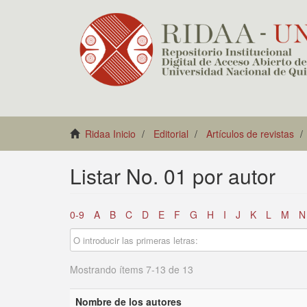
Ridaa Inicio
Editorial
Artículos de revistas
Listar No. 01 por autor
0-9
A
B
C
D
E
F
G
H
I
J
K
L
M
N
Mostrando ítems 7-13 de 13
Nombre de los autores