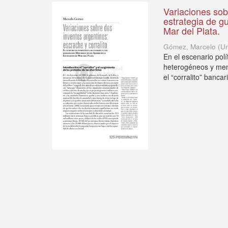
Variaciones sobr
estrategia de g
Mar del Plata.
Gómez, Marcelo
(
Un
En el escenario polí
heterogéneos y meno
el “corralito” bancari