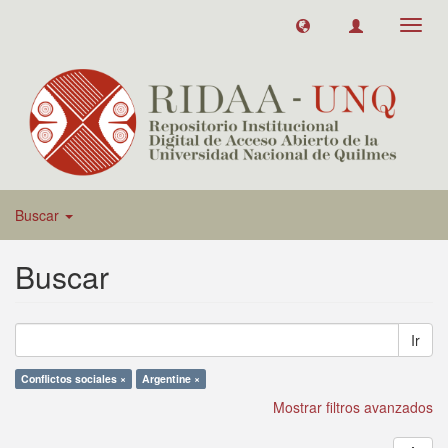
Toggl
navig
Buscar
Buscar
Ir
Conflictos sociales ×
Argentine ×
Mostrar filtros avanzados