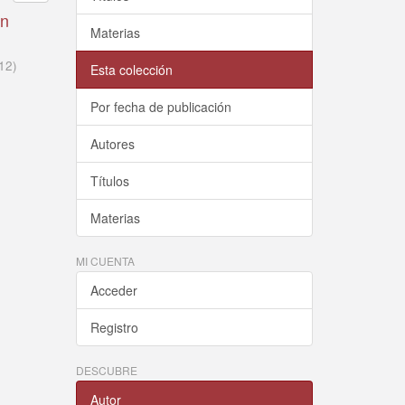
en
Materias
12
)
Esta colección
Por fecha de publicación
Autores
Títulos
Materias
MI CUENTA
Acceder
Registro
DESCUBRE
Autor