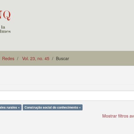
Redes
Vol. 23, no. 45
Buscar
ales rurales ×
Construção social do conhecimento ×
Mostrar filtros 