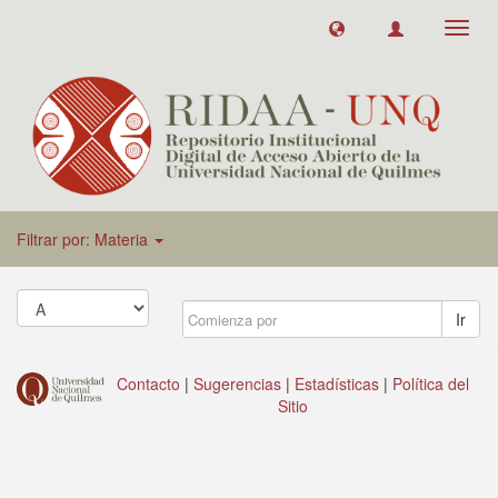
Toggl
navig
Filtrar por: Materia
Ir
Contacto
|
Sugerencias
|
Estadísticas
|
Política del
Sitio