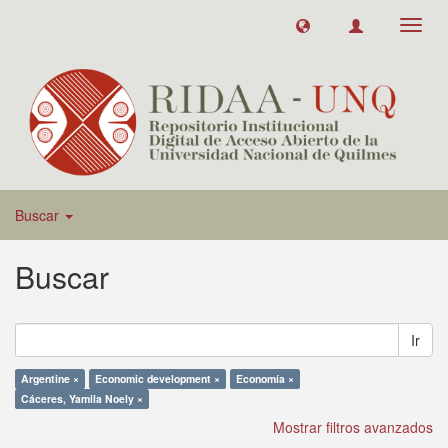
Toggl
navig
Buscar
Buscar
Ir
Argentine ×
Economic development ×
Economía ×
Cáceres, Yamila Noely ×
Mostrar filtros avanzados