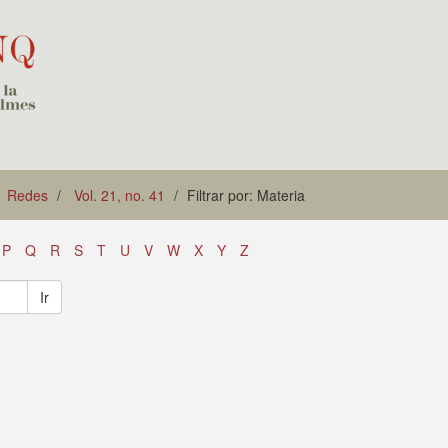
Redes
Vol. 21, no. 41
Filtrar por: Materia
P
Q
R
S
T
U
V
W
X
Y
Z
Ir