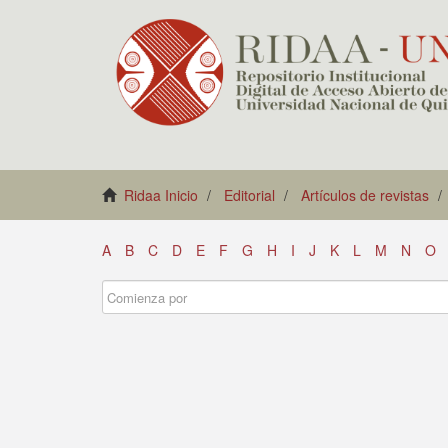
Ridaa Inicio
Editorial
Artículos de revistas
A
B
C
D
E
F
G
H
I
J
K
L
M
N
O