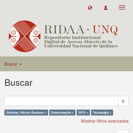
Toggl
navig
Buscar
Buscar
Ir
Giuliano, Héctor Gustavo ×
Emancipação ×
2015 ×
Tecnología ×
Mostrar filtros avanzados