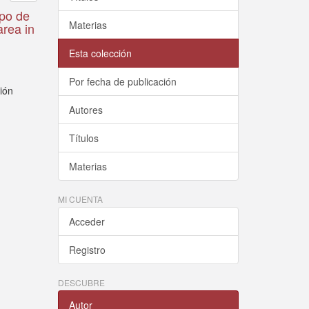
mpo de
Materias
area in
Esta colección
Por fecha de publicación
xión
Autores
Títulos
Materias
MI CUENTA
Acceder
Registro
DESCUBRE
Autor