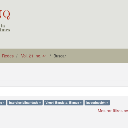
Redes
Vol. 21, no. 41
Buscar
ns ×
Interdisciplinaridade ×
Vienni Baptista, Bianca ×
Investigación ×
Mostrar filtros 