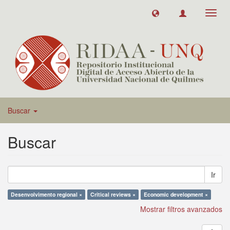
Toggl
navig
Buscar
Buscar
Ir
Desenvolvimento regional ×
Critical reviews ×
Economic development ×
Mostrar filtros avanzados