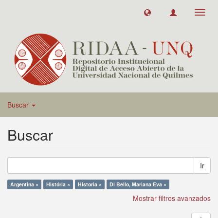
Toggl
navig
Buscar
Buscar
Ir
Argentina ×
História ×
Historia ×
Di Bello, Mariana Eva ×
Mostrar filtros avanzados