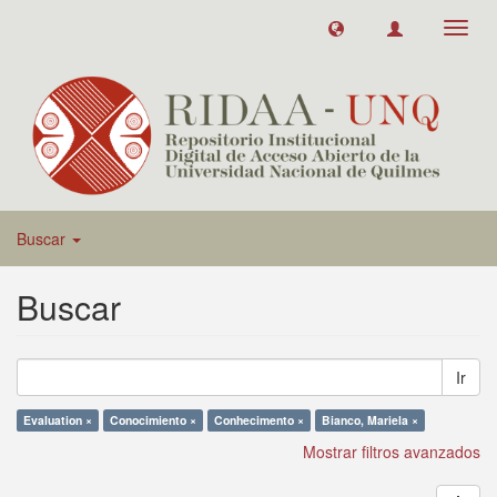
Toggl
navig
Buscar
Buscar
Ir
Evaluation ×
Conocimiento ×
Conhecimento ×
Bianco, Mariela ×
Mostrar filtros avanzados