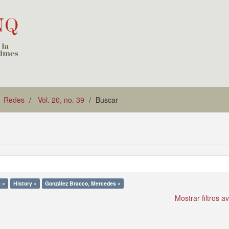
Redes
Vol. 20, no. 39
Buscar
a ×
History ×
González Bracco, Mercedes ×
Mostrar filtros 