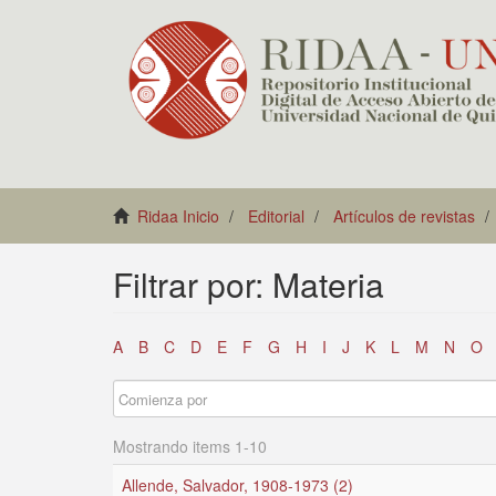
Ridaa Inicio
Editorial
Artículos de revistas
Filtrar por: Materia
A
B
C
D
E
F
G
H
I
J
K
L
M
N
O
Mostrando items 1-10
Allende, Salvador, 1908-1973 (2)