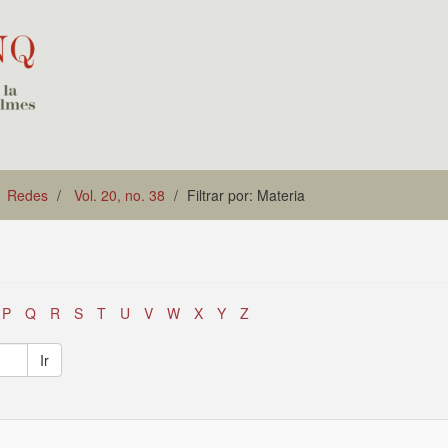
Redes
Vol. 20, no. 38
Filtrar por: Materia
P
Q
R
S
T
U
V
W
X
Y
Z
Ir