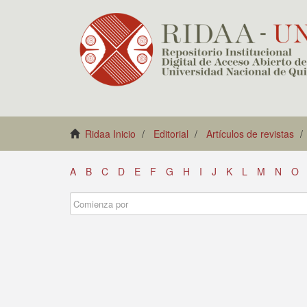
Ridaa Inicio
Editorial
Artículos de revistas
A
B
C
D
E
F
G
H
I
J
K
L
M
N
O