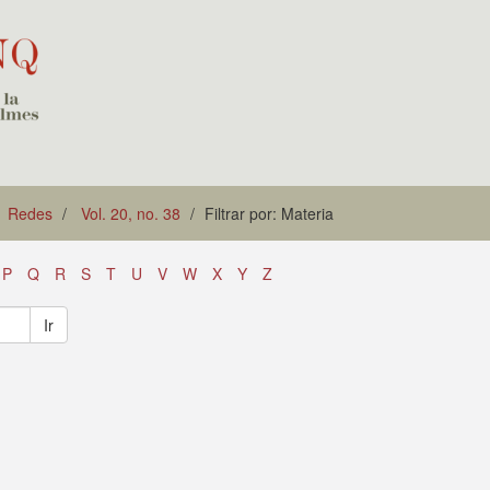
Redes
Vol. 20, no. 38
Filtrar por: Materia
P
Q
R
S
T
U
V
W
X
Y
Z
Ir