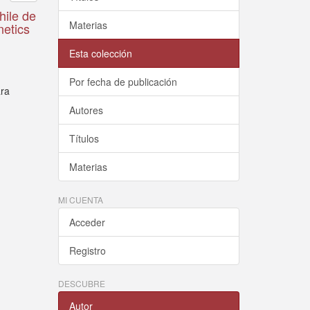
hile de
Materias
netics
Esta colección
Por fecha de publicación
ara
Autores
Títulos
Materias
MI CUENTA
Acceder
Registro
DESCUBRE
Autor