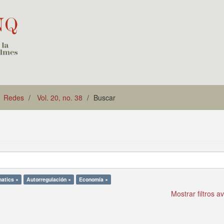
Redes
Vol. 20, no. 38
Buscar
matics ×
Autorregulación ×
Economía ×
Mostrar filtros 