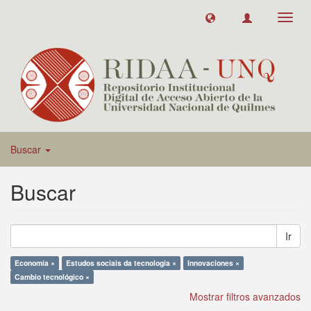
Toggl
navig
Buscar
Buscar
Ir
Economía ×
Estudos sociais da tecnologia ×
Innovaciones ×
Cambio tecnológico ×
Mostrar filtros avanzados