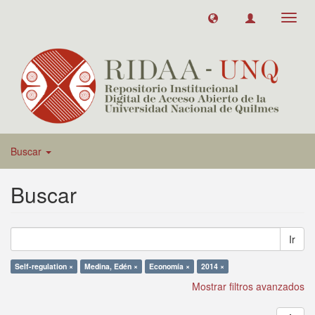
Toggl
navig
Buscar
Buscar
Ir
Self-regulation ×
Medina, Edén ×
Economía ×
2014 ×
Mostrar filtros avanzados