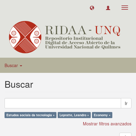
Toggl
navig
Buscar
Buscar
Ir
Estudos sociais da tecnologia ×
Lepratte, Leandro ×
Economy ×
Mostrar filtros avanzados