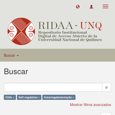
Toggl
navig
Buscar
Buscar
Ir
Chile ×
Self-regulation ×
Autorregulamentação ×
Mostrar filtros avanzados