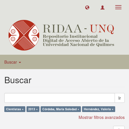
Toggl
navig
Buscar
Buscar
Ir
Cientistas ×
2013 ×
Córdoba, María Soledad ×
Hernández, Valeria ×
Mostrar filtros avanzados