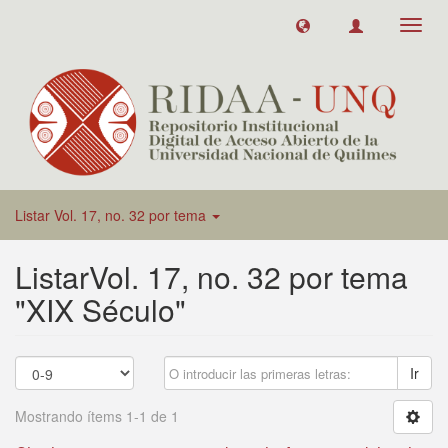
Toggl
navig
Listar Vol. 17, no. 32 por tema
ListarVol. 17, no. 32 por tema
"XIX Século"
Ir
Mostrando ítems 1-1 de 1