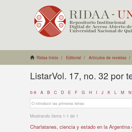
Ridaa Inicio
Editorial
Artículos de revistas
ListarVol. 17, no. 32 por 
0-9
A
B
C
D
E
F
G
H
I
J
K
L
M
N
Mostrando ítems 1-1 de 1
Charlatanes, ciencia y estado en la Argentina 