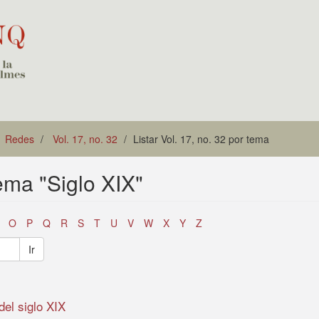
Redes
Vol. 17, no. 32
Listar Vol. 17, no. 32 por tema
tema "Siglo XIX"
O
P
Q
R
S
T
U
V
W
X
Y
Z
Ir
del siglo XIX