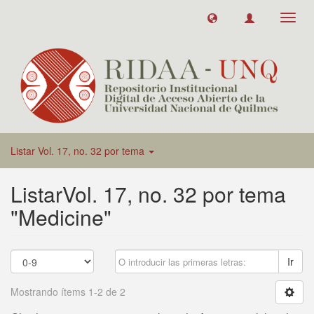
Toggl
navig
Listar Vol. 17, no. 32 por tema
ListarVol. 17, no. 32 por tema
"Medicine"
Ir
Mostrando ítems 1-2 de 2