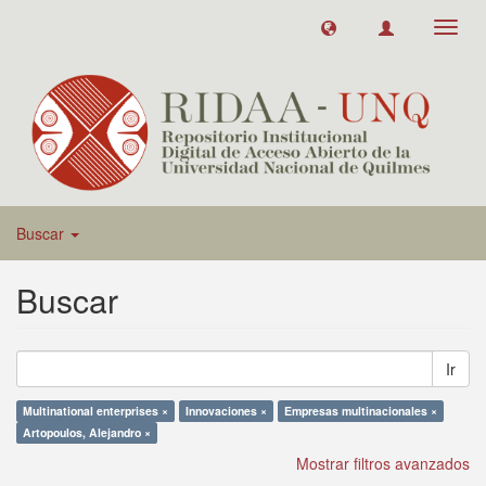
Toggl
navig
Buscar
Buscar
Ir
Multinational enterprises ×
Innovaciones ×
Empresas multinacionales ×
Artopoulos, Alejandro ×
Mostrar filtros avanzados