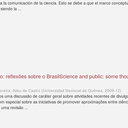
a la comunicación de la ciencia. Esto se debe a que el marco conceptu
siendo la ...
co: reflexões sobre o BrasilScience and public: some tho
oreira, Ildeu de Castro
(
Universidad Nacional de Quilmes
,
2009-12
)
os uma discussão de caráter geral sobre atividades recentes de divul
, em especial sobre as iniciativas de promover aproximações entre ciênc
 uma revisão ...