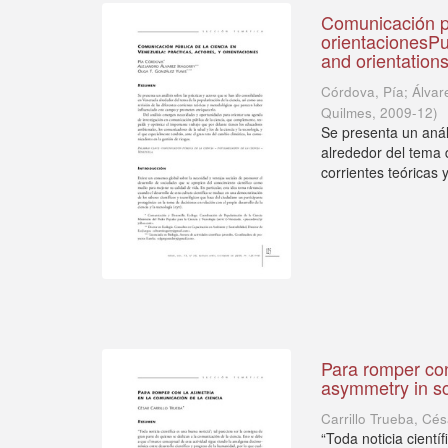
Comunicación pú
orientacionesPu
and orientation
Córdova, Pía; Álvar
Quilmes
,
2009-12
)
Se presenta un anál
alrededor del tema d
corrientes teóricas 
Para romper con
asymmetry in s
Carrillo Trueba, Cés
“Toda noticia cientí