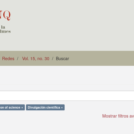
Redes
Vol. 15, no. 30
Buscar
ion of science ×
Divulgación científica ×
Mostrar filtros 