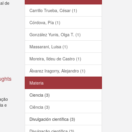
al de
Carrillo Trueba, César (1)
Córdova, Pía (1)
González Yunis, Olga T. (1)
Massarani, Luisa (1)
Moreira, Ildeu de Castro (1)
Álvarez Iragorry, Alejandro (1)
ughts
Materia
Ciencia (3)
gação
ia e
Ciência (3)
Divulgación científica (3)
Divulgação científica (3)