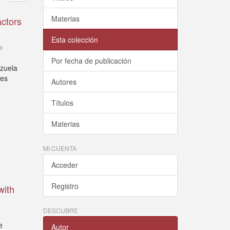
Materias
actors
Esta colección
e
Por fecha de publicación
ezuela
tes
Autores
Títulos
Materias
MI CUENTA
Acceder
Registro
with
DESCUBRE
e
Autor