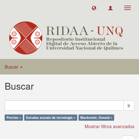
Toggl
navig
Buscar
Buscar
Ir
Precios ×
Estudos sociais da tecnologia ×
Mackenzie, Donald ×
Mostrar filtros avanzados