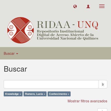
Toggl
navig
Buscar
Buscar
Ir
Knowledge ×
Romero, Lucía ×
Conhecimento ×
Mostrar filtros avanzados