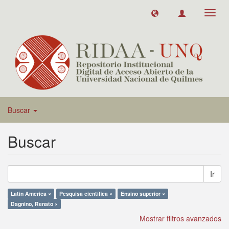
Toggl
navig
Buscar
Buscar
Ir
Latin America ×
Pesquisa científica ×
Ensino superior ×
Dagnino, Renato ×
Mostrar filtros avanzados