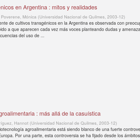
énicos en Argentina : mitos y realidades
; Poverene, Mónica
(
Universidad Nacional de Quilmes
,
2003-12
)
ente de cultivos transgénicos en la Argentina es observada con preoc
ebido a que aparecen cada vez más voces planteando dudas y amenaz
cuencias del uso de ...
roalimentaria : más allá de la casuística
ríguez, Hannot
(
Universidad Nacional de Quilmes
,
2003-12
)
biotecnología agroalimentaria está siendo blanco de una fuerte controv
 Europa. Por una parte, esta controversia se ha fijado desde los ámbito