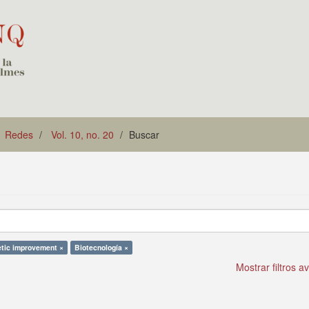
Redes
Vol. 10, no. 20
Buscar
tic improvement ×
Biotecnología ×
Mostrar filtros 