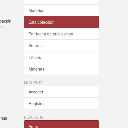
Materias
upación
Esta colección
as
Por fecha de publicación
Autores
Títulos
Materias
MI CUENTA
Acceder
Registro
DESCUBRE
ersia
s
Autor