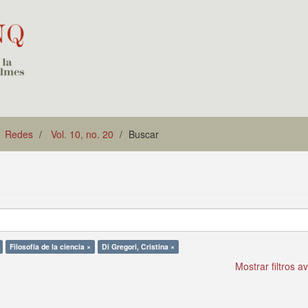
Redes
Vol. 10, no. 20
Buscar
Filosofía de la ciencia ×
Di Gregori, Cristina ×
Mostrar filtros 