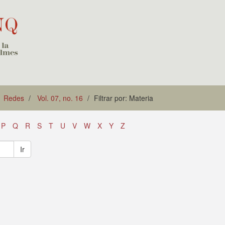
Redes
Vol. 07, no. 16
Filtrar por: Materia
P
Q
R
S
T
U
V
W
X
Y
Z
Ir