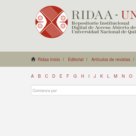
Ridaa Inicio
Editorial
Artículos de revistas
A
B
C
D
E
F
G
H
I
J
K
L
M
N
O