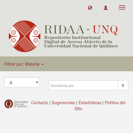
Toggl
navig
Filtrar por: Materia
Ir
Contacto
|
Sugerencias
|
Estadísticas
|
Política del
Sitio