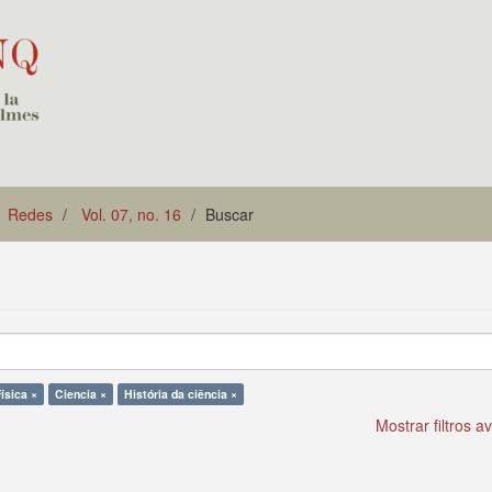
Redes
Vol. 07, no. 16
Buscar
Física ×
Ciencia ×
História da ciência ×
Mostrar filtros 