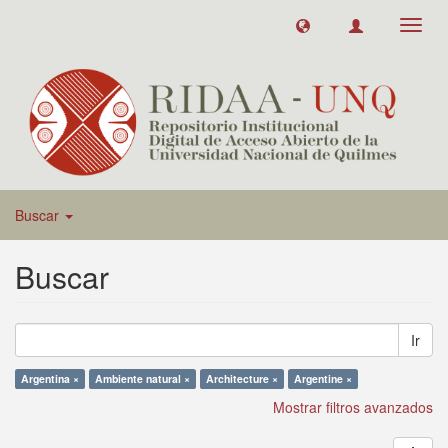
Toggl
navig
Buscar
Buscar
Ir
Argentina ×
Ambiente natural ×
Architecture ×
Argentine ×
Mostrar filtros avanzados