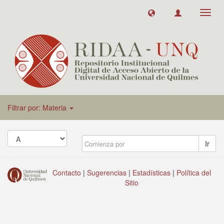
Toggl
navig
Filtrar por: Materia
Ir
Contacto
|
Sugerencias
|
Estadísticas
|
Política del
Sitio