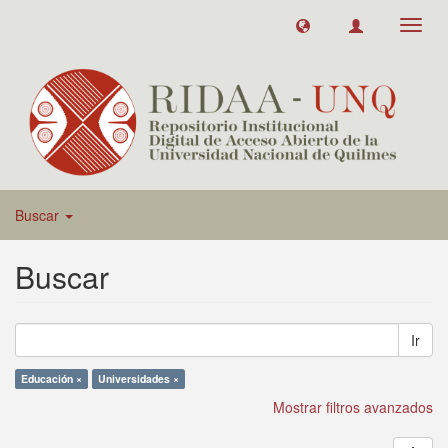
Toggl
navig
Buscar
Buscar
Ir
Educación ×
Universidades ×
Mostrar filtros avanzados