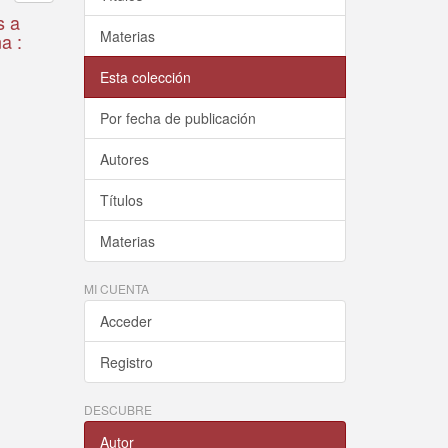
s a
Materias
a :
Esta colección
Por fecha de publicación
Autores
Títulos
Materias
MI CUENTA
Acceder
Registro
DESCUBRE
Autor