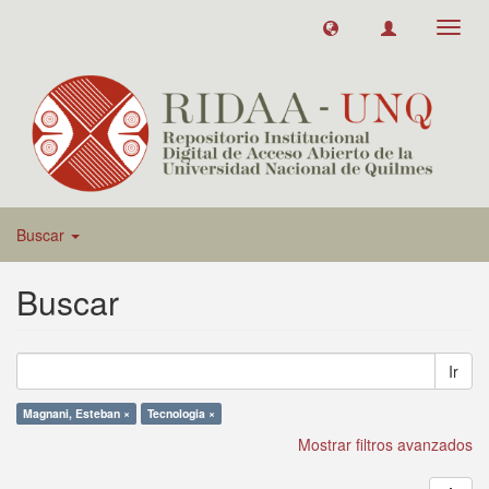
Toggl
navig
Buscar
Buscar
Ir
Magnani, Esteban ×
Tecnologia ×
Mostrar filtros avanzados