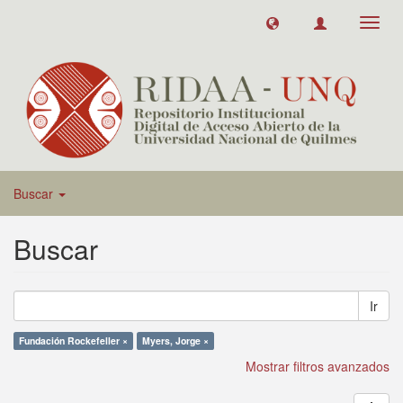
Toggl
navig
Buscar
Buscar
Ir
Fundación Rockefeller ×
Myers, Jorge ×
Mostrar filtros avanzados