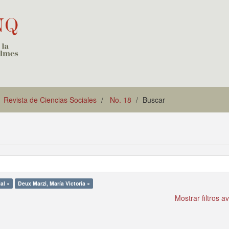
Revista de Ciencias Sociales
No. 18
Buscar
al ×
Deux Marzi, María Victoria ×
Mostrar filtros 