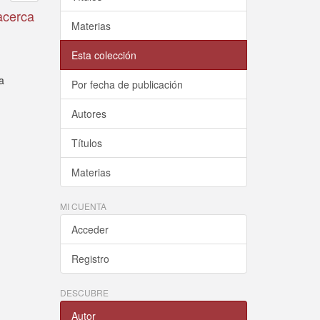
acerca
Materias
Esta colección
a
a
Por fecha de publicación
Autores
Títulos
Materias
MI CUENTA
Acceder
Registro
DESCUBRE
Autor