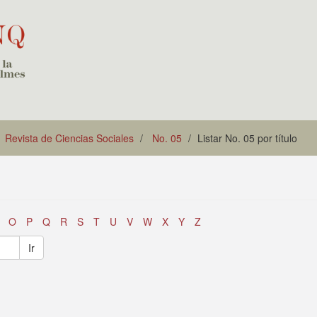
Revista de Ciencias Sociales
No. 05
Listar No. 05 por título
O
P
Q
R
S
T
U
V
W
X
Y
Z
Ir