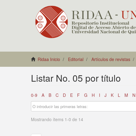
Ridaa Inicio
Editorial
Artículos de revistas
Listar No. 05 por título
0-9
A
B
C
D
E
F
G
H
I
J
K
L
M
N
Mostrando ítems 1-0 de 14