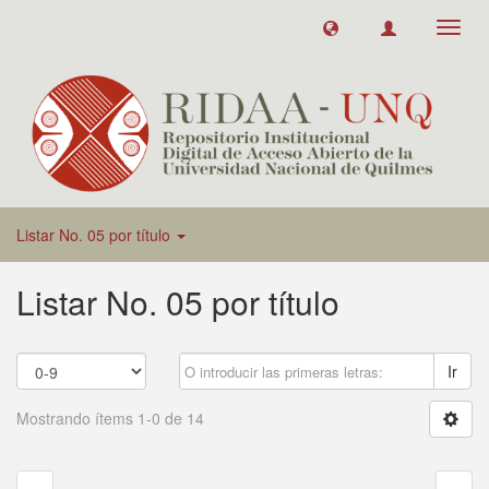
Toggl
navig
Listar No. 05 por título
Listar No. 05 por título
Ir
Mostrando ítems 1-0 de 14