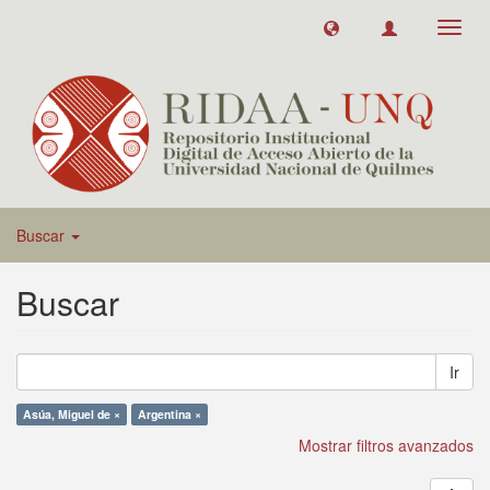
Toggl
navig
Buscar
Buscar
Ir
Asúa, Miguel de ×
Argentina ×
Mostrar filtros avanzados