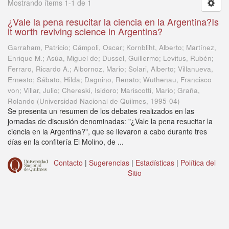
Mostrando ítems 1-1 de 1
¿Vale la pena resucitar la ciencia en la Argentina?Is
it worth reviving science in Argentina?
Garraham, Patricio; Cámpoli, Oscar; Kornbliht, Alberto; Martínez,
Enrique M.; Asúa, Miguel de; Dussel, Guillermo; Levitus, Rubén;
Ferraro, Ricardo A.; Albornoz, Mario; Solari, Alberto; Villanueva,
Ernesto; Sábato, Hilda; Dagnino, Renato; Wuthenau, Francisco
von; Villar, Julio; Chereski, Isidoro; Mariscotti, Mario; Graña,
Rolando
(
Universidad Nacional de Quilmes
,
1995-04
)
Se presenta un resumen de los debates realizados en las
jornadas de discusión denominadas: "¿Vale la pena resucitar la
ciencia en la Argentina?", que se llevaron a cabo durante tres
días en la confitería El Molino, de ...
Contacto
|
Sugerencias
|
Estadísticas
|
Política del
Sitio