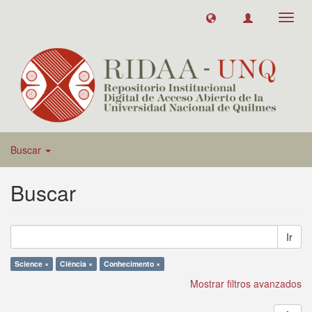
Toggl
navig
Buscar
Buscar
Ir
Science ×
Ciência ×
Conhecimento ×
Mostrar filtros avanzados