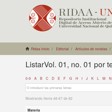
Ridaa Inicio
Editorial
Artículos de revistas
ListarVol. 01, no. 01 por 
0-9
A
B
C
D
E
F
G
H
I
J
K
L
M
N
Mostrando ítems 48-67 de 82
Materia