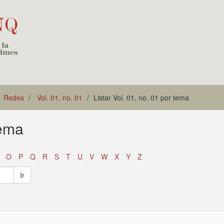
Redes
Vol. 01, no. 01
Listar Vol. 01, no. 01 por tema
tema
O
P
Q
R
S
T
U
V
W
X
Y
Z
Ir