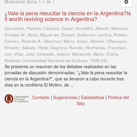
Mostrando ítems 1-1 de 1
¿Vale la pena resucitar la ciencia en la Argentina?Is
it worth reviving science in Argentina?
Garraham, Patricio; Cámpoli, Oscar; Kornbliht, Alberto; Martínez,
Enrique M.; Asúa, Miguel de; Dussel, Guillermo; Levitus, Rubén;
Ferraro, Ricardo A.; Albornoz, Mario; Solari, Alberto; Villanueva,
Ernesto; Sábato, Hilda; Dagnino, Renato; Wuthenau, Francisco
von; Villar, Julio; Chereski, Isidoro; Mariscotti, Mario; Graña,
Rolando
(
Universidad Nacional de Quilmes
,
1995-04
)
Se presenta un resumen de los debates realizados en las
jornadas de discusión denominadas: "¿Vale la pena resucitar la
ciencia en la Argentina?", que se llevaron a cabo durante tres
días en la confitería El Molino, de ...
Contacto
|
Sugerencias
|
Estadísticas
|
Política del
Sitio