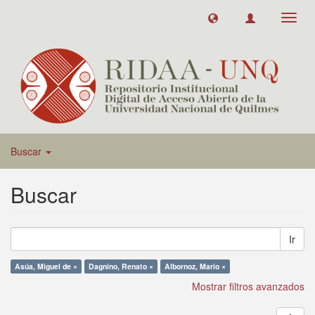
Toggl
navig
Buscar
Buscar
Ir
Asúa, Miguel de ×
Dagnino, Renato ×
Albornoz, Mario ×
Mostrar filtros avanzados